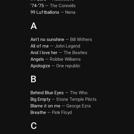
’74-’75
— The Connells
99 Luftballons
— Nena
A
Ain’t no sunshine
— Bill Withers
All of me
— John Legend
And I love her
— The Beatles
Angels
— Robbie Williams
Apologize
— One republic
B
Behind Blue Eyes
— The Who
Big Empty
— Stone Temple Pilots
Blame it on me
— George Ezra
Breathe
— Pink Floyd
C